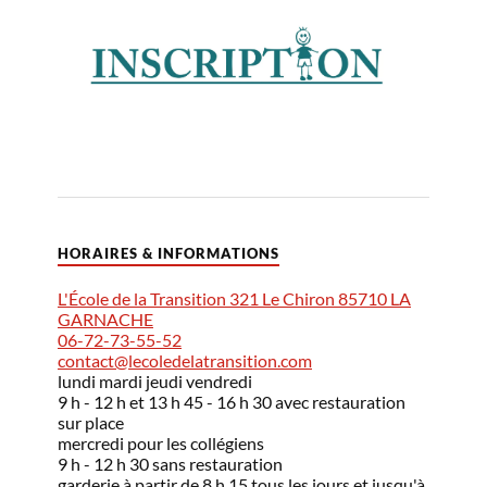
HORAIRES & INFORMATIONS
L'École de la Transition 321 Le Chiron 85710 LA
GARNACHE
06-72-73-55-52
contact@lecoledelatransition.com
lundi mardi jeudi vendredi
9 h - 12 h et 13 h 45 - 16 h 30 avec restauration
sur place
mercredi pour les collégiens
9 h - 12 h 30 sans restauration
garderie à partir de 8 h 15 tous les jours et jusqu'à